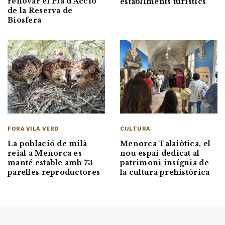
renovar el Pla d’Acció
establiments turístics
de la Reserva de
Biosfera
FORA VILA VERD
CULTURA
La població de milà
Menorca Talaiòtica, el
reial a Menorca es
nou espai dedicat al
manté estable amb 73
patrimoni insígnia de
parelles reproductores
la cultura prehistòrica