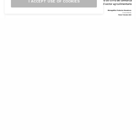
I ACCEPT USE OF COOKIES
E
l 84,6% dels consumidors espanyols
mostren interès pels nous productes
d’alimentació que surten al mercat. Així
ho confirma el Baròmetre del Clima de
Confiança del Sector Agroalimentari publicat
pel Ministeri d’Agricultura, Pesca i Alimentació,
que constata l’interès creixent pels productes
innovadors, ja que quan es va fer l’anterior
estudi, el 2018, aquest percentatge se situava
21,7 punts per sota (62,9%).
Per elaborar aquest estudi es van fer 1.500