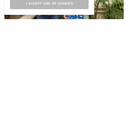
I ACCEPT USE OF COOKIES
E
l Consell de Mallorca ha acollit avui
dematí l’acte de presentació la Fira de
la Mar, que tendrà lloc al Port de Sóller
aquest cap de setmana. Es tracta d’una fira
gastronómica de producte local, amb animació
musical i tallers infantils que també té
itineraris i visites guiades.
La Fira de la Mar va començar a celebrar-se
l’any 2016, però durant dos anys la pandèmia no
va permetre la seva celebració.