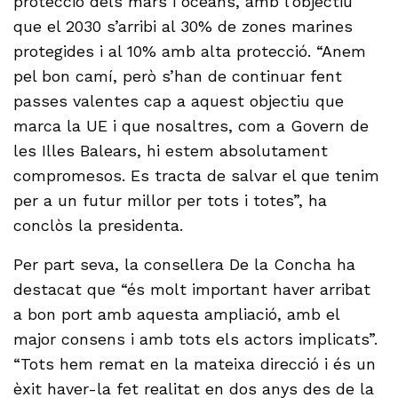
protecció dels mars i oceans, amb l’objectiu
que el 2030 s’arribi al 30% de zones marines
protegides i al 10% amb alta protecció. “Anem
pel bon camí, però s’han de continuar fent
passes valentes cap a aquest objectiu que
marca la UE i que nosaltres, com a Govern de
les Illes Balears, hi estem absolutament
compromesos. Es tracta de salvar el que tenim
per a un futur millor per tots i totes”, ha
conclòs la presidenta.
Per part seva, la consellera De la Concha ha
destacat que “és molt important haver arribat
a bon port amb aquesta ampliació, amb el
major consens i amb tots els actors implicats”.
“Tots hem remat en la mateixa direcció i és un
èxit haver-la fet realitat en dos anys des de la