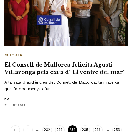
CULTURA
El Consell de Mallorca felicita Agustí
Villaronga pels èxits d'”El ventre del mar”
A la sala d’audiències del Consell de Mallorca, la mateixa
que fa poc menys d’un…
F.V.
21 JUNY 2021
1
…
232
233
234
235
236
…
253