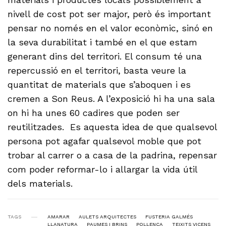
nivell de cost pot ser major, però és important
pensar no només en el valor econòmic, sinó en
la seva durabilitat i també en el que estam
generant dins del territori. El consum té una
repercussió en el territori, basta veure la
quantitat de materials que s’aboquen i es
cremen a Son Reus. A l’exposició hi ha una sala
on hi ha unes 60 cadires que poden ser
reutilitzades. Es aquesta idea de que qualsevol
persona pot agafar qualsevol moble que pot
trobar al carrer o a casa de la padrina, repensar
com poder reformar-lo i allargar la vida útil
dels materials.
TAGS
AMARAR
AULETS ARQUITECTES
FUSTERIA GALMÉS
LLANATURA
PAUMES I BRINS
POLLENÇA
TEIXITS VICENS