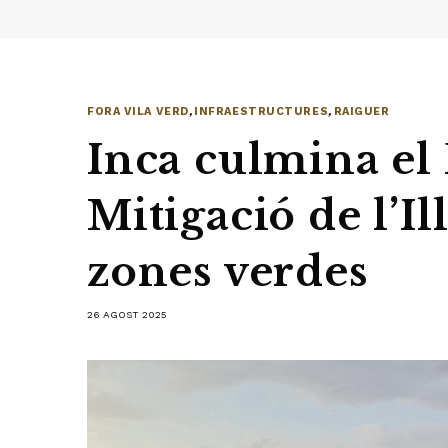
FORA VILA VERD
,
INFRAESTRUCTURES
,
RAIGUER
Inca culmina el 
Mitigació de l’I
zones verdes
26 AGOST 2025