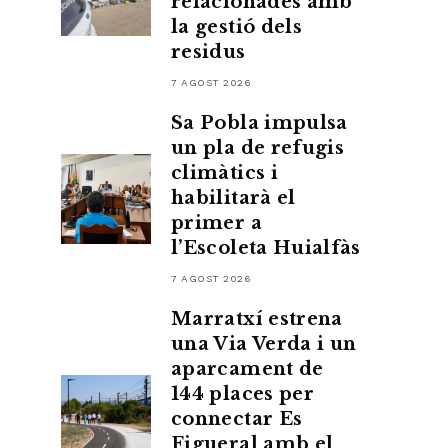
relacionades amb
la gestió dels
residus
7 AGOST 2026
Sa Pobla impulsa
un pla de refugis
climàtics i
habilitarà el
primer a
l’Escoleta Huialfàs
7 AGOST 2026
Marratxí estrena
una Via Verda i un
aparcament de
144 places per
connectar Es
Figueral amb el