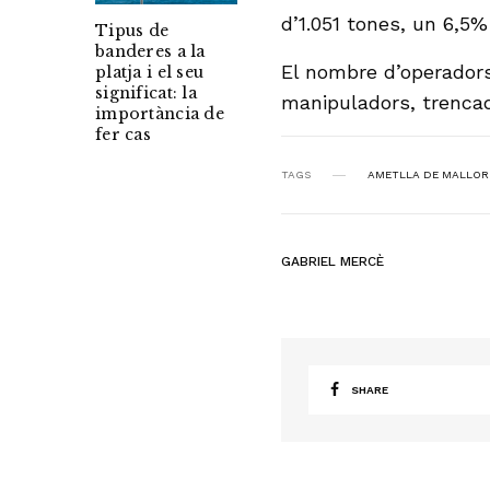
d’1.051 tones, un 6,5%
Tipus de
banderes a la
El nombre d’operadors 
platja i el seu
significat: la
manipuladors, trencad
importància de
fer cas
TAGS
AMETLLA DE MALLOR
GABRIEL MERCÈ
SHARE