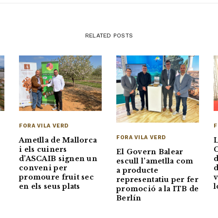
RELATED POSTS
F
FORA VILA VERD
FORA VILA VERD
L
Ametlla de Mallorca
C
i els cuiners
El Govern Balear
d
d’ASCAIB signen un
escull l’ametlla com
d
conveni per
a producte
v
promoure fruit sec
representatiu per fer
l
en els seus plats
promoció a la ITB de
Berlín