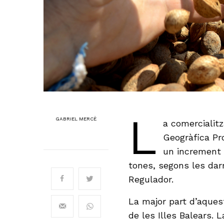
L
GABRIEL MERCÈ
a comercialitz
Geogràfica Pro
un increment 
tones, segons les dar
Regulador.
La major part d’aque
de les Illes Balears.