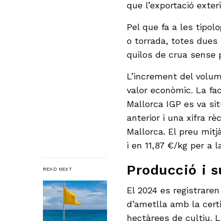
que l’exportació exter
Pel que fa a les tipol
o torrada, totes dues 
quilos de crua sense p
L’increment del volum 
valor econòmic. La fa
Mallorca IGP es va si
anterior i una xifra r
Mallorca. El preu mitj
i en 11,87 €/kg per a l
Producció i s
READ NEXT
El 2024 es registrare
d’ametlla amb la cert
hectàrees de cultiu. 