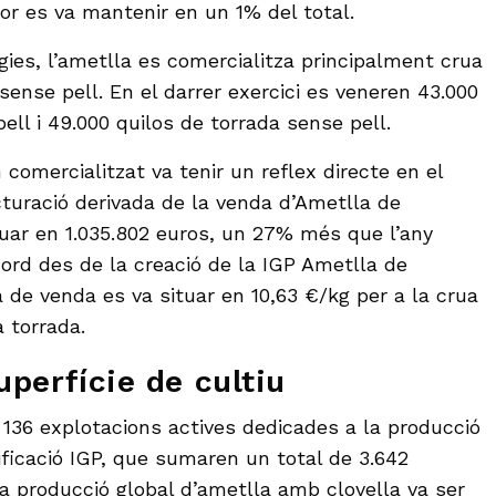
ior es va mantenir en un 1% del total.
ogies, l’ametlla es comercialitza principalment crua
sense pell. En el darrer exercici es veneren 43.000
ell i 49.000 quilos de torrada sense pell.
comercialitzat va tenir un reflex directe en el
cturació derivada de la venda d’Ametlla de
tuar en 1.035.802 euros, un 27% més que l’any
ècord des de la creació de la IGP Ametlla de
à de venda es va situar en 10,63 €/kg per a la crua
a torrada.
uperfície de cultiu
n 136 explotacions actives dedicades a la producció
ificació IGP, que sumaren un total de 3.642
La producció global d’ametlla amb clovella va ser