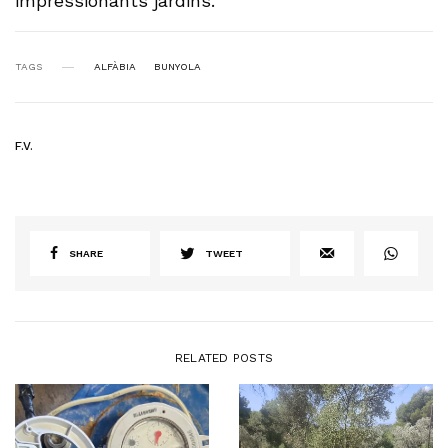
impressionants jardins.
TAGS
ALFÀBIA
BUNYOLA
F.V.
SHARE
TWEET
RELATED POSTS