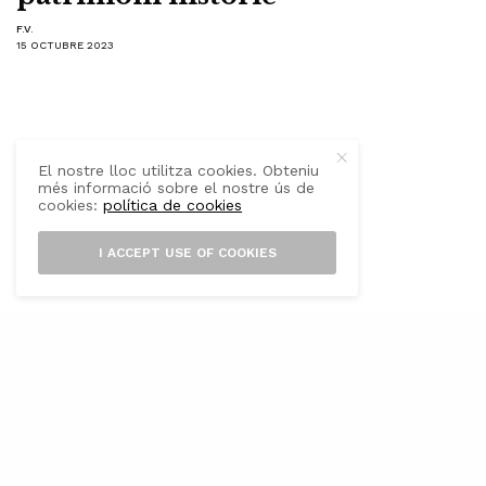
F.V.
15 OCTUBRE 2023
El nostre lloc utilitza cookies. Obteniu
més informació sobre el nostre ús de
cookies:
política de cookies
I ACCEPT USE OF COOKIES
E
l departament de Cultura, Educació,
Joventut i Esports del Consell Insular
de Menorca ha establert un conveni de