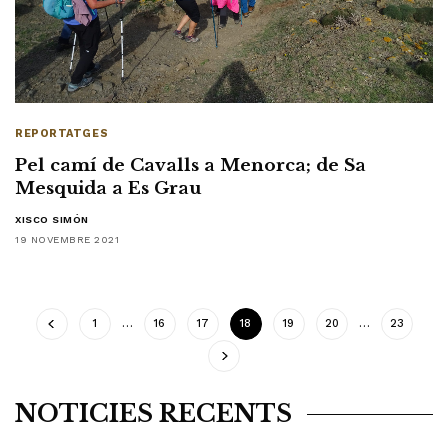
REPORTATGES
Pel camí de Cavalls a Menorca; de Sa
Mesquida a Es Grau
XISCO SIMÓN
19 NOVEMBRE 2021
1
…
16
17
18
19
20
…
23
NOTÍCIES RECENTS