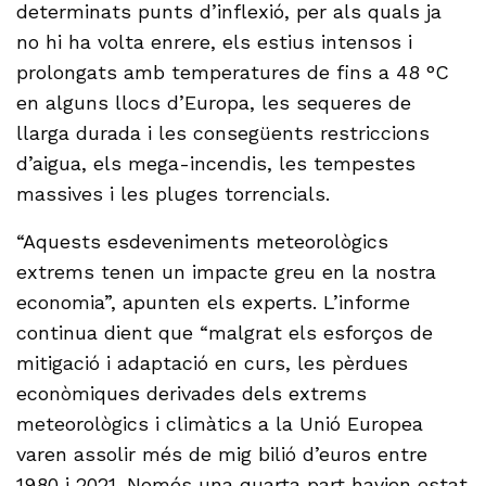
determinats punts d’inflexió, per als quals ja
no hi ha volta enrere, els estius intensos i
prolongats amb temperatures de fins a 48 °C
en alguns llocs d’Europa, les sequeres de
llarga durada i les consegüents restriccions
d’aigua, els mega-incendis, les tempestes
massives i les pluges torrencials.
“Aquests esdeveniments meteorològics
extrems tenen un impacte greu en la nostra
economia”, apunten els experts. L’informe
continua dient que “malgrat els esforços de
mitigació i adaptació en curs, les pèrdues
econòmiques derivades dels extrems
meteorològics i climàtics a la Unió Europea
varen assolir més de mig bilió d’euros entre
1980 i 2021. Només una quarta part havien estat