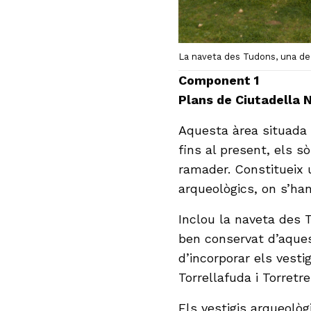
La naveta des Tudons, una de
Component 1
Plans de Ciutadella 
Aquesta àrea situada 
fins al present, els s
ramader. Constitueix 
arqueològics, on s’han
Inclou la naveta des
ben conservat d’aques
d’incorporar els vesti
Torrellafuda i Torretr
Els vestigis arqueològ