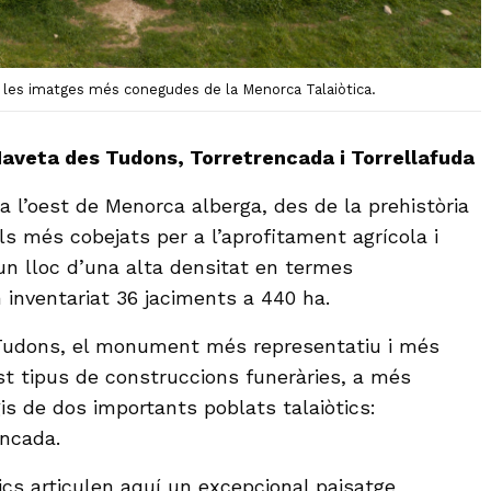
 les imatges més conegudes de la Menorca Talaiòtica.
Naveta des Tudons, Torretrencada i Torrellafuda
a l’oest de Menorca alberga, des de la prehistòria
òls més cobejats per a l’aprofitament agrícola i
un lloc d’una alta densitat en termes
 inventariat 36 jaciments a 440 ha.
 Tudons, el monument més representatiu i més
t tipus de construccions funeràries, a més
gis de dos importants poblats talaiòtics:
encada.
ics articulen aquí un excepcional paisatge