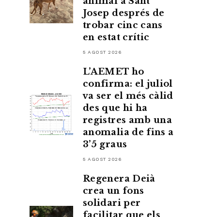
animal a Sant
Josep després de
trobar cinc cans
en estat crític
5 AGOST 2026
L’AEMET ho
confirma: el juliol
va ser el més càlid
des que hi ha
registres amb una
anomalia de fins a
3’5 graus
5 AGOST 2026
Regenera Deià
crea un fons
solidari per
facilitar que els