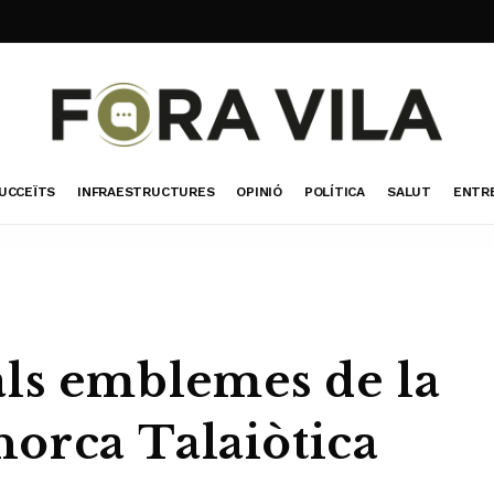
UCCEÏTS
INFRAESTRUCTURES
OPINIÓ
POLÍTICA
SALUT
ENTR
als emblemes de la
orca Talaiòtica