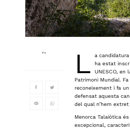
L
F.V.
a candidatura 
ha estat inscr
UNESCO, en la
Patrimoni Mundial. Fa
reconeixement i fa un
defensat aquesta cand
del qual n’hem extret
Menorca Talaiòtica és 
excepcional, caracter