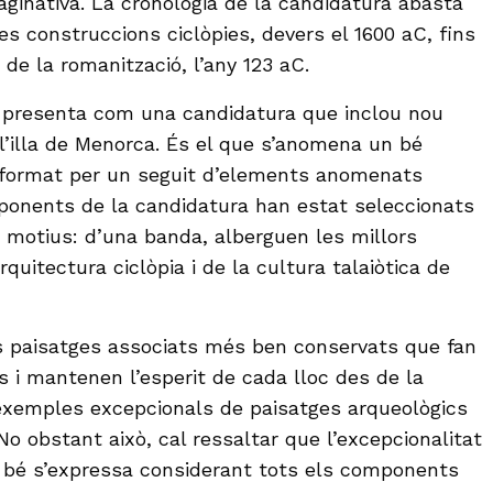
maginativa. La cronologia de la candidatura abasta
les construccions ciclòpies, devers el 1600 aC, fins
 de la romanització, l’any 123 aC.
s presenta com una candidatura que inclou nou
 l’illa de Menorca. És el que s’anomena un bé
bé format per un seguit d’elements anomenats
onents de la candidatura han estat seleccionats
 motius: d’una banda, alberguen les millors
rquitectura ciclòpia i de la cultura talaiòtica de
els paisatges associats més ben conservats que fan
i mantenen l’esperit de cada lloc des de la
 exemples excepcionals de paisatges arqueològics
o obstant això, cal ressaltar que l’excepcionalitat
del bé s’expressa considerant tots els components