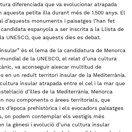
tura diferenciada que va evolucionar atrapada
en aquesta petita illa durant més de 1.500 anys. El
nal d’aquests monuments i paisatges l’han fet
candidata espanyola a ser inscrita a la Llista de
 la UNESCO, que aquests dies es debat.
 insular” és el lema de la candidatura de Menorca
i mundial de la UNESCO, el relat d’una cultura
tànic, va aconseguir aixecar multitud de
s en un reduït territori insular de la Mediterrània.
cultura insular atrapada entre el cel i la mar que
nstel·lació d’illes de la Mediterrània. Menorca
 en nou components o àrees territorials, que
s d’època prehistòrica i els evocadors paisatges
s, on podem contemplar els vestigis més
en la gènesi i evolució d’una cultura insular