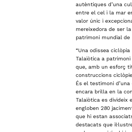
autèntiques d’una cul
entre el cel i la mar 
valor únic i excepcio
mereixedora de ser la 
patrimoni mundial de
“Una odissea ciclòpia
Talaiòtica a patrimon
que, amb un esforç ti
construccions ciclòpie
És el testimoni d’una 
encara brilla en la co
Talaiòtica es divideix
engloben 280 jaciment
que hi estan associat
destacats que il·lustr