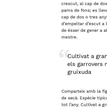
crescut, al cap de dos
pams de fons; es lleva 
cap de dos o tres any
d’empeltar d’escut a l
de ésser de gener a a
mestre.
Cultivat a gran
els garrovers
gruixuda
Comparteix amb la fig
de secà. Espècie típ
tot l’any. Cultivat a g