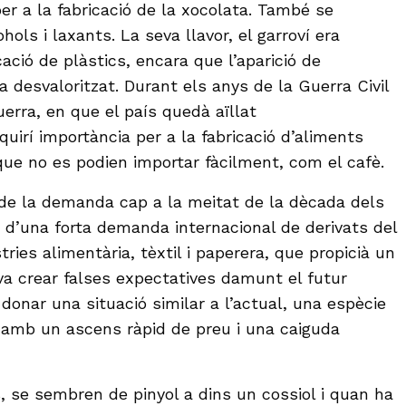
er a la fabricació de la xocolata. També se
hols i laxants. La seva llavor, el garroví era
icació de plàstics, encara que l’aparició de
ha desvaloritzat. Durant els anys de la Guerra Civil
uerra, en que el país quedà aïllat
uirí importància per a la fabricació d’aliments
que no es podien importar fàcilment, com el cafè.
de la demanda cap a la meitat de la dècada dels
 d’una forta demanda internacional de derivats del
tries alimentària, tèxtil i paperera, que propicià un
a crear falses expectatives damunt el futur
 donar una situació similar a l’actual, una espècie
 amb un ascens ràpid de preu i una caiguda
, se sembren de pinyol a dins un cossiol i quan ha