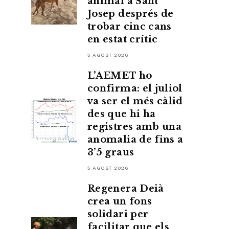
animal a Sant
Josep després de
trobar cinc cans
en estat crític
5 AGOST 2026
L’AEMET ho
confirma: el juliol
va ser el més càlid
des que hi ha
registres amb una
anomalia de fins a
3’5 graus
5 AGOST 2026
Regenera Deià
crea un fons
solidari per
facilitar que els