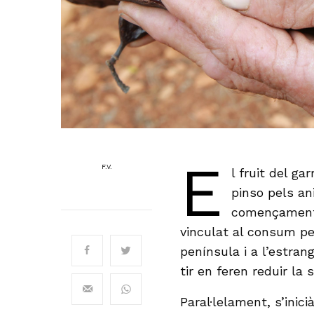
E
F.V.
l fruit del ga
pinso pels ani
començament 
vinculat al consum pel
península i a l’estran
tir en feren reduir la
Paral·lelament, s’inici