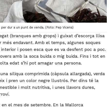
 per dur a un punt de venda. (Foto: Pep Vicens)
egat (branques amb grops) i guixat d’escorça llisa
lar més endavant. Amb el temps, algunes soques
 interior i posen esca que es va desfent poc a poc.
overs amb la soca buida o mig buida. Fins i tot en
olta edat s’hi pot amagar una persona.
és una síliqua comprimida (càpsula allargada), verda
eix i pren un color negre llustrós. Per dins té la
stible i molt nutritiva, i unes llavors dures,
roví.
 en el mes de setembre. En la Mallorca