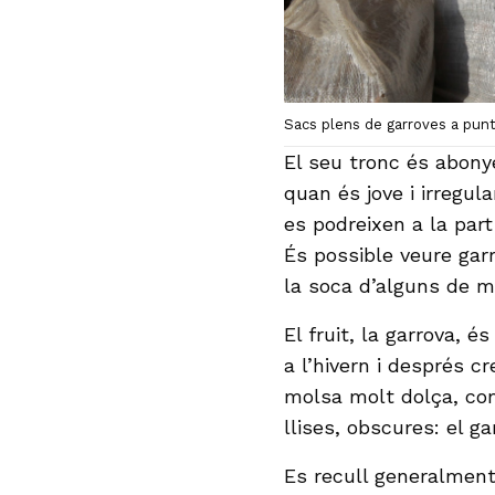
Sacs plens de garroves a punt
El seu tronc és abony
quan és jove i irregu
es podreixen a la part
És possible veure garr
la soca d’alguns de m
El fruit, la garrova, 
a l’hivern i després cr
molsa molt dolça, come
llises, obscures: el gar
Es recull generalment