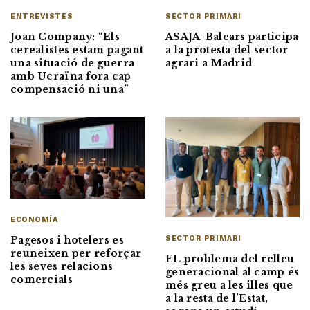
SECTOR PRIMARI
ENTREVISTES
ASAJA-Balears participa
Joan Company: “Els
a la protesta del sector
cerealistes estam pagant
agrari a Madrid
una situació de guerra
amb Ucraïna fora cap
compensació ni una”
ECONOMÍA
Pagesos i hotelers es
SECTOR PRIMARI
reuneixen per reforçar
EL problema del relleu
les seves relacions
generacional al camp és
comercials
més greu a les illes que
a la resta de l’Estat,