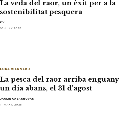
La veda del raor, un èxit per a la
sostenibilitat pesquera
F.V.
10 JUNY 2025
FORA VILA VERD
La pesca del raor arriba enguany
un dia abans, el 31 d’agost
JAUME CASASNOVAS
11 MARÇ 2025