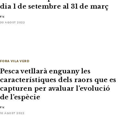
dia 1 de setembre al 31 de març
F.V.
30 AGOST 2022
FORA VILA VERD
Pesca vetllarà enguany les
característiques dels raors que es
capturen per avaluar l’evolució
de l’espècie
F.V.
10 AGOST 2022