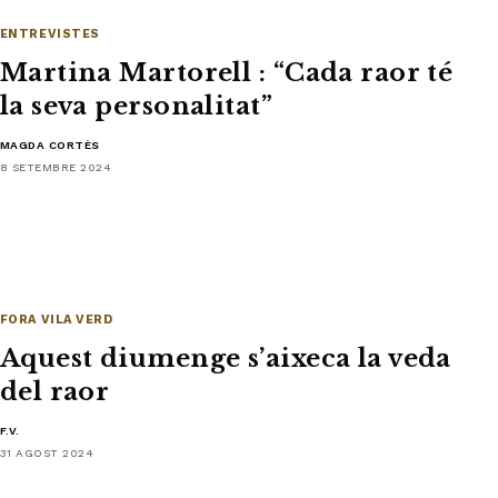
ENTREVISTES
Martina Martorell : “Cada raor té
la seva personalitat”
MAGDA CORTÈS
8 SETEMBRE 2024
FORA VILA VERD
Aquest diumenge s’aixeca la veda
del raor
F.V.
31 AGOST 2024