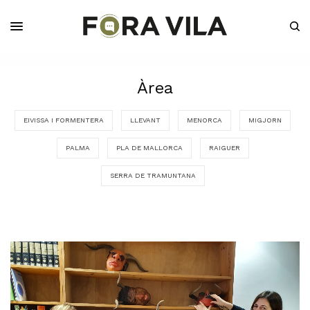
Àrea
EIVISSA I FORMENTERA
LLEVANT
MENORCA
MIGJORN
PALMA
PLA DE MALLORCA
RAIGUER
SERRA DE TRAMUNTANA