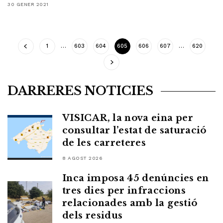
30 GENER 2021
1
…
603
604
605
606
607
…
620
DARRERES NOTICIES
VISICAR, la nova eina per
consultar l’estat de saturació
de les carreteres
8 AGOST 2026
Inca imposa 45 denúncies en
tres dies per infraccions
relacionades amb la gestió
dels residus