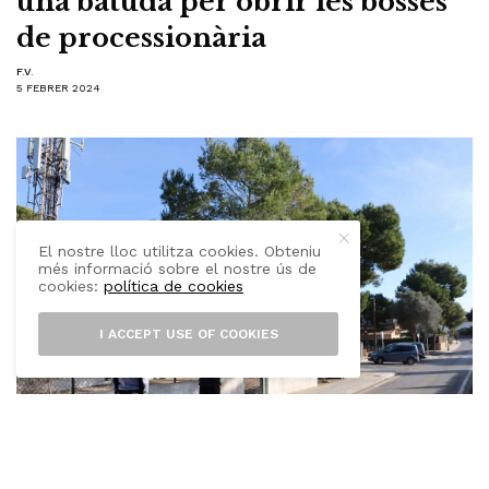
una batuda per obrir les bosses
de processionària
F.V.
5 FEBRER 2024
El nostre lloc utilitza cookies. Obteniu
més informació sobre el nostre ús de
cookies:
política de cookies
I ACCEPT USE OF COOKIES