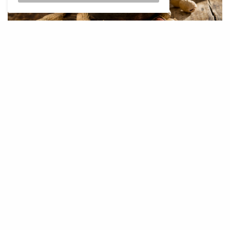
E
ls cacauets són petits tresors
alimentaris que no només són
deliciosos sinó que també ofereixen
una gamma impressionant de beneficis per a la
salut. Aquests llegums, tot i la seva petitesa,
estan carregats de nutrients essencials com
les proteïnes, greixos saludables, vitamines i
minerals. Contenen àcid fòlic, niacina, tiamina,
riboflavina, vitamina E, calci, magnesi, fòsfor, i
potassi, entre altres. Aquesta combinació de
nutrients fa dels cacauets un aliment complet