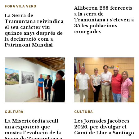
FORA VILA VERD
Alliberen 268 ferrerets
a la serra de
La Serra de
Tramuntana i s’eleven a
Tramuntana reivindica
35 les poblacions
el seu caràcter viu
conegudes
quinze anys després de
la declaració com a
Patrimoni Mundial
CULTURA
CULTURA
La Misericòrdia acull
Les Jornades Jacobees
una exposició que
2026, per divulgar el
mostra l’evolució de la
Camí de Lluc a Santiago
Serra de Tramuntana a