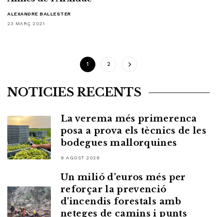
ALEXANDRE BALLESTER
23 MARÇ 2021
1
2
NOTÍCIES RECENTS
La verema més primerenca
posa a prova els tècnics de les
bodegues mallorquines
9 AGOST 2026
Un milió d’euros més per
reforçar la prevenció
d’incendis forestals amb
neteges de camins i punts