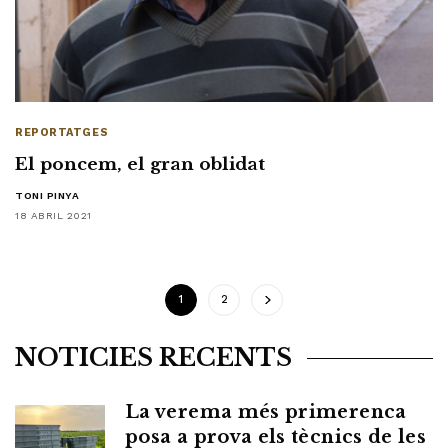
REPORTATGES
El poncem, el gran oblidat
TONI PINYA
18 ABRIL 2021
1
2
NOTÍCIES RECENTS
La verema més primerenca
posa a prova els tècnics de les