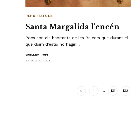
REPORTATGES
Santa Margalida l’encén
Pocs són els habitants de les Balears que durant el
que duim d’estiu no hagin…
GUILLEM PUIG
22 JULIOL 2021
1
…
131
132