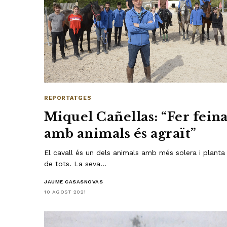
REPORTATGES
Miquel Cañellas: “Fer fein
amb animals és agraït”
El cavall és un dels animals amb més solera i planta
de tots. La seva…
JAUME CASASNOVAS
10 AGOST 2021