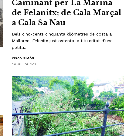
Caminant per La Marina
de Felanitx; de Cala Marçal
a Cala Sa Nau
Dels cinc-cents cinquanta kilòmetres de costa a
Mallorca, Felanitx just ostenta la titularitat d’una
petita…
XISCO SIMÓN
30 JULIOL 2021