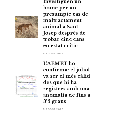
Investiguen un
home per un
presumpte cas de
maltractament
animal a Sant
Josep després de
trobar cinc cans
en estat crític
5 AGOST 2026
L’AEMET ho
confirma: el juliol
va ser el més càlid
des que hi ha
registres amb una
anomalia de fins a
3’5 graus
5 AGOST 2026